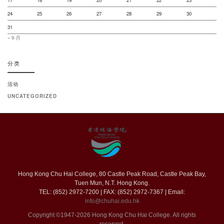
24
25
26
27
28
29
30
31
« 9 月
分类
活动
UNCATEGORIZED
Hong Kong Chu Hai College, 80 Castle Peak Road, Castle Peak Bay,
Tuen Mun, N.T. Hong Kong.
TEL: (852) 2972-7200 | FAX: (852) 2972-7367 | Email:
info@chuhai.edu.hk
Copyright ©1947-2026 Hong Kong Chu Hai College. All rights
reserved.