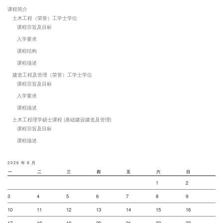
课程简介
土木工程（荣誉）工学士学位
课程宗旨及目标
入学要求
课程结构
课程描述
建造工程及管理（荣誉）工学士学位
课程宗旨及目标
入学要求
课程描述
土木工程理学硕士课程 (基础建设建造及管理)
课程宗旨及目标
课程描述
2026 年 8 月
一
二
三
四
五
六
日
1
2
3
4
5
6
7
8
9
10
11
12
13
14
15
16
17
18
19
20
21
22
23