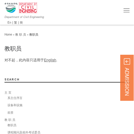
Department of Civil Engineering
En
|
繁
|
簡
Home
»
教 职 员
»
教职员
教职员
对不起，此内容只适用于
English
.
ADMISSION
SEARCH
主 页
系主任序言
设备和设施
前景
教 职 员
教职员
课程顾问及校外考试委员