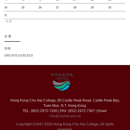
24
25
26
27
28
29
30
31
« 9 月
分类
活动
UNCATEGORIZED
Hong Kong Chu Hai College, 80 Castle Peak Road, Castle Peak Bay,
Tuen Mun, N.T. Hong Kong.
TEL: (852) 2972-7200 | FAX: (852) 2972-7367 | Email:
info@chuhai.edu.hk
Copyright ©1947-2026 Hong Kong Chu Hai College. All rights
reserved.