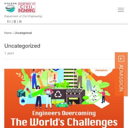
Department of Civil Engineering
En
|
繁
|
簡
Home
»
Uncategorized
Uncategorized
1 post
ADMISSION
对不起，此内容只适用于English.