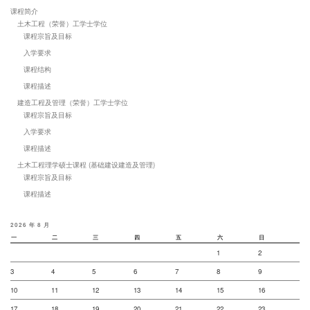
课程简介
土木工程（荣誉）工学士学位
课程宗旨及目标
入学要求
课程结构
课程描述
建造工程及管理（荣誉）工学士学位
课程宗旨及目标
入学要求
课程描述
土木工程理学硕士课程 (基础建设建造及管理)
课程宗旨及目标
课程描述
2026 年 8 月
一
二
三
四
五
六
日
1
2
3
4
5
6
7
8
9
10
11
12
13
14
15
16
17
18
19
20
21
22
23