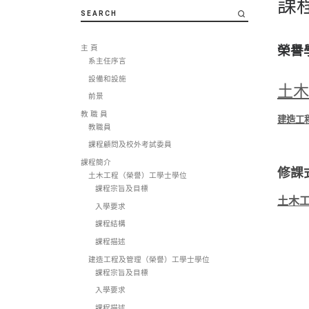
課
SEARCH
榮譽
主 頁
系主任序言
設備和設施
土木
前景
教 職 員
建造工
教職員
課程顧問及校外考試委員
課程簡介
修課
土木工程（榮譽）工學士學位
課程宗旨及目標
土木工
入學要求
課程結構
課程描述
建造工程及管理（榮譽）工學士學位
課程宗旨及目標
入學要求
課程描述