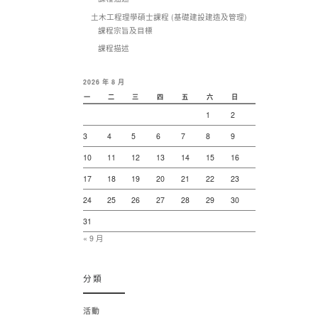
土木工程理學碩士課程 (基礎建設建造及管理)
課程宗旨及目標
課程描述
2026 年 8 月
一
二
三
四
五
六
日
1
2
3
4
5
6
7
8
9
10
11
12
13
14
15
16
17
18
19
20
21
22
23
24
25
26
27
28
29
30
31
« 9 月
分類
活動