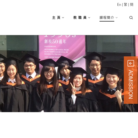
En
|
繁
|
簡
Searc
主 頁
教 職 員
課程簡介
ADMISSION