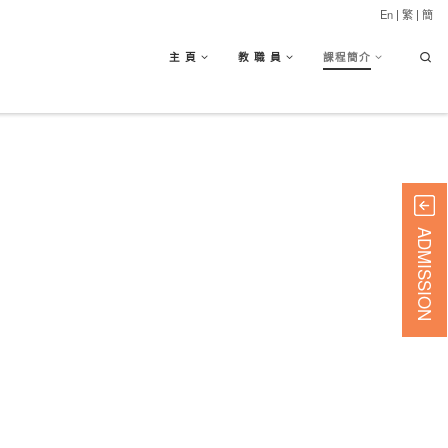
En
|
繁
|
簡
Searc
主 頁
教 職 員
課程簡介
ADMISSION