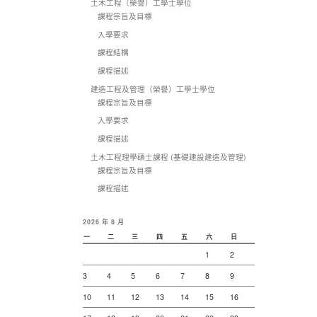
土木工程（榮譽）工學士學位
課程宗旨及目標
入學要求
課程結構
課程描述
建造工程及管理（榮譽）工學士學位
課程宗旨及目標
入學要求
課程描述
土木工程理學碩士課程 (基礎建設建造及管理)
課程宗旨及目標
課程描述
2026 年 8 月
一
二
三
四
五
六
日
1
2
3
4
5
6
7
8
9
10
11
12
13
14
15
16