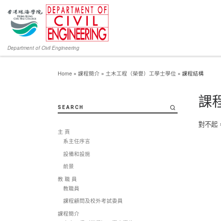
Department of Civil Engineering
Home
»
課程簡介
»
土木工程（榮譽）工學士學位
»
課程結構
課
SEARCH
對不起
主 頁
系主任序言
設備和設施
前景
教 職 員
教職員
課程顧問及校外考試委員
課程簡介