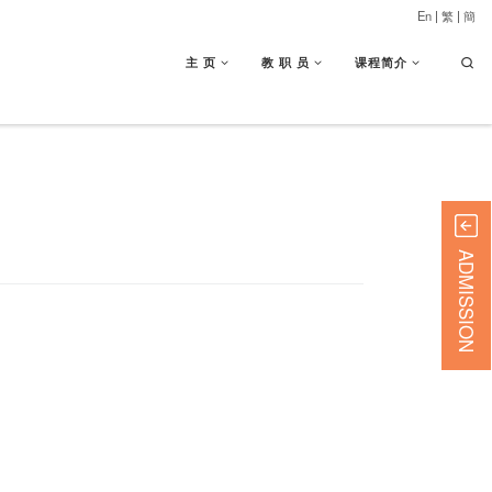
En
|
繁
|
簡
Searc
主 页
教 职 员
课程简介
ADMISSION