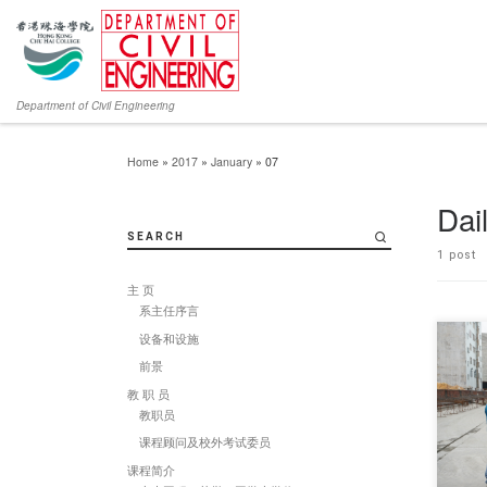
Department of Civil Engineering
Home
»
2017
»
January
»
07
Dai
SEARCH
1 post
主 页
系主任序言
设备和设施
前景
教 职 员
On 7th 
教职员
engine
课程顾问及校外考试委员
课程简介