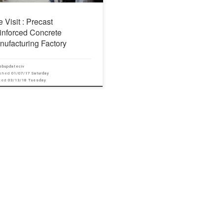
e Visit : Precast
inforced Concrete
nufacturing Factory
ebupdateciv
ished
01/07/17 Saturday
ated
03/13/18 Tuesday