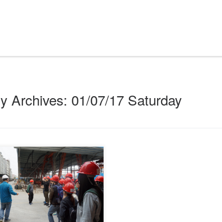
ly Archives:
01/07/17 Saturday
January, 2017, students of civil
erin […]