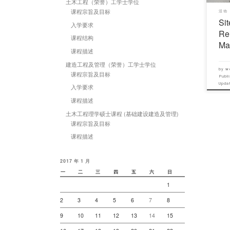
土木工程（荣誉）工学士学位
课程宗旨及目标
活动
Sit
入学要求
Re
课程结构
Ma
课程描述
建造工程及管理（荣誉）工学士学位
by
w
课程宗旨及目标
Publ
Upd
入学要求
课程描述
土木工程理学硕士课程 (基础建设建造及管理)
课程宗旨及目标
课程描述
2017 年 1 月
一
二
三
四
五
六
日
1
2
3
4
5
6
7
8
9
10
11
12
13
14
15