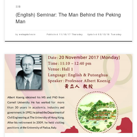
活動
(English) Seminar: The Man Behind the Peking
Man
by
webupdateciv
Published
11/16/17 Thursday
Updated
03/13/18 Tuesday
對不起，此內容只適用於English。