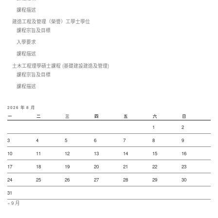
課程描述
建造工程及管理（榮譽）工學士學位
課程宗旨及目標
入學要求
課程描述
土木工程理學碩士課程 (基礎建設建造及管理)
課程宗旨及目標
課程描述
2026 年 8 月
一
二
三
四
五
六
日
1
2
3
4
5
6
7
8
9
10
11
12
13
14
15
16
17
18
19
20
21
22
23
24
25
26
27
28
29
30
31
« 9 月