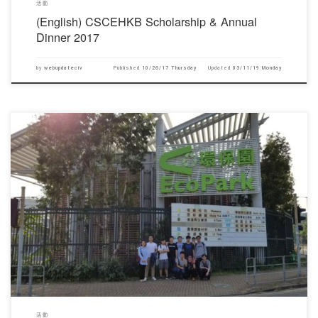
活動
(English) CSCEHKB Scholarship & Annual
Dinner 2017
by
webupdateciv
Published
10/26/17 Thursday
Updated
03/11/19 Monday
對不起，此內容只適用於English。
活動