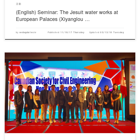
活動
(English) Seminar: The Jesuit water works at
European Palaces (Xiyanglou …
by
webupdateciv
Published
11/16/17 Thursday
Updated
03/13/18 Tuesday
對不起，此內容只適用於English。