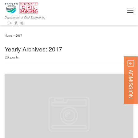
Department of Civil Engineering
En
|
繁
|
簡
Home
»
2017
Yearly Archives:
2017
20 posts
ADMISSION
對不起，此內容只適用於English。