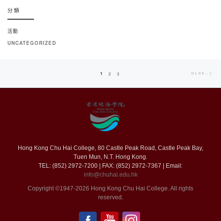
分類
活動
UNCATEGORIZED
Posts
Old
1
2
3
OLDER POSTS
navigation
pos
Hong Kong Chu Hai College, 80 Castle Peak Road, Castle Peak Bay,
Tuen Mun, N.T. Hong Kong.
TEL: (852) 2972-7200 | FAX: (852) 2972-7367 | Email:
info@chuhai.edu.hk
Copyright ©1947-2026 Hong Kong Chu Hai College. All rights
reserved.