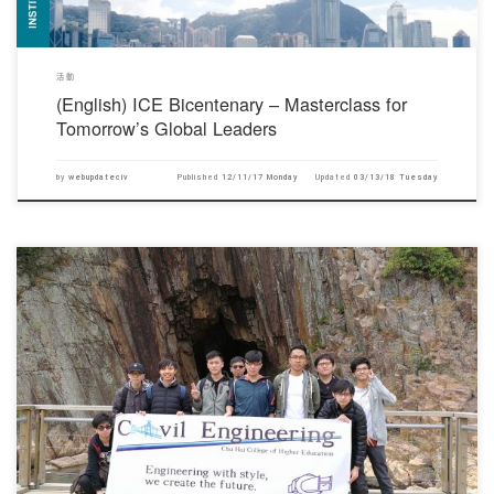
活動
(English) ICE Bicentenary – Masterclass for
Tomorrow’s Global Leaders
by
webupdateciv
Published
12/11/17 Monday
Updated
03/13/18 Tuesday
對不起，此內容只適用於English。