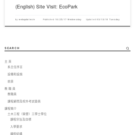
(English) Site Visit: EcoPark
by
webupdateciv
Published
10/25/17 Wednesday
Updated
03/13/18 Tuesday
SEARCH
主 頁
系主任序言
設備和設施
前景
教 職 員
教職員
課程顧問及校外考試委員
課程簡介
土木工程（榮譽）工學士學位
課程宗旨及目標
入學要求
課程結構