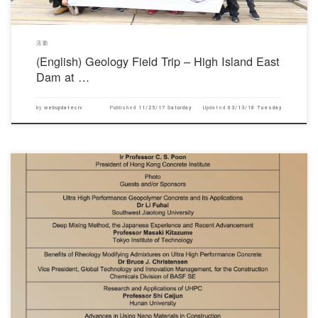
活動
(English) Geology Field Trip – High Island East
Dam at …
by
webupdateciv
Published
11/25/17 Saturday
Updated
03/13/18 Tuesday
對不起，此內容只適用於English。