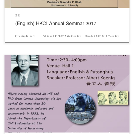
活動
(English) HKCI Annual Seminar 2017
by
webupdateciv
Published
11/22/17 Wednesday
Updated
03/13/18 Tuesday
對不起，此內容只適用於English。