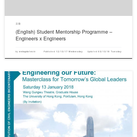
活動
(English) Student Mentorship Programme –
Engineers x Engineers
by
webupdateciv
Published
12/13/17 Wednesday
Updated
03/13/18 Tuesday
對不起，此內容只適用於English。