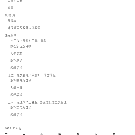
設備和設施
前景
教 職 員
教職員
課程顧問及校外考試委員
課程簡介
土木工程（榮譽）工學士學位
課程宗旨及目標
入學要求
課程結構
課程描述
建造工程及管理（榮譽）工學士學位
課程宗旨及目標
入學要求
課程描述
土木工程理學碩士課程 (基礎建設建造及管理)
課程宗旨及目標
課程描述
2026 年 8 月
一
二
三
四
五
六
日