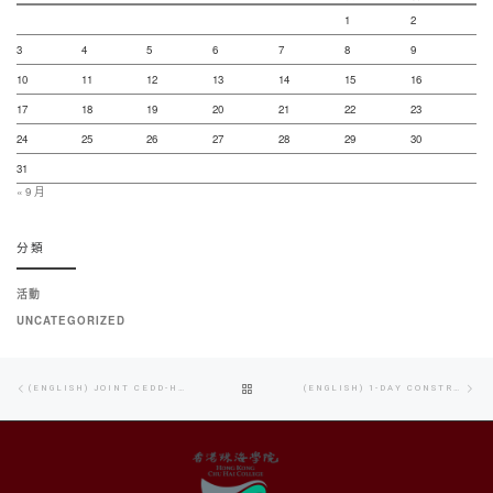
1
2
3
4
5
6
7
8
9
10
11
12
13
14
15
16
17
18
19
20
21
22
23
24
25
26
27
28
29
30
31
« 9 月
分類
活動
UNCATEGORIZED
Post
Previous
Nex
BACK
(ENGLISH) JOINT CEDD-HKIE INTERNATIONAL CONFERENCE 2019 “INTELLIGENT AND SUSTAINABLE DEVELOPMENT FROM RECLAMATION AND BEYOND”
(ENGLISH) 1-DAY CONSTRUCTION TRAINING – “EXPERIENTIAL LEARNING ON SITE SAFETY 2019-2020”
navigation
post
pos
TO
POST