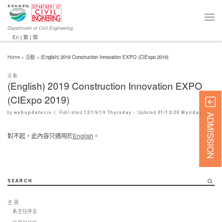
Department of Civil Engineering
En
|
繁
|
簡
Home
»
活動
»
(English) 2019 Construction Innovation EXPO (CIExpo 2019)
活動
(English) 2019 Construction Innovation EXPO
(CIExpo 2019)
by
webupdateciv
|
Published
12/19/19 Thursday
-
Updated
01/13/20 Monday
ADMISSION
對不起，此內容只適用於
English
。
SEARCH
主 頁
系主任序言