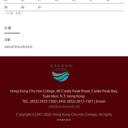
29
30
31
« 11 月
5 月 »
分類
活動
UNCATEGORIZED
Hong Kong Chu Hai College, 80 Castle Peak Road, Castle Peak Bay,
Tuen Mun, N.T. Hong Kong.
TEL: (852) 2972-7200 | FAX: (852) 2972-7367 | Email:
info@chuhai.edu.hk
Copyright ©1947-2026 Hong Kong Chu Hai College. All rights
reserved.