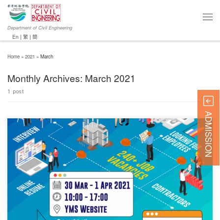
Department of Civil Engineering
En
|
繁
|
簡
Home
»
2021
»
March
Monthly Archives:
March 2021
1 post
ADMISSION
對不起，此內容只適用於English。