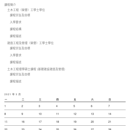
課程簡介
土木工程（榮譽）工學士學位
課程宗旨及目標
入學要求
課程結構
課程描述
建造工程及管理（榮譽）工學士學位
課程宗旨及目標
入學要求
課程描述
土木工程理學碩士課程 (基礎建設建造及管理)
課程宗旨及目標
課程描述
2021 年 3 月
一
二
三
四
五
六
日
1
2
3
4
5
6
7
8
9
10
11
12
13
14
15
16
17
18
19
20
21
22
23
24
25
26
27
28