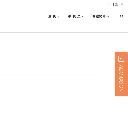
En
|
繁
|
簡
Searc
主 页
教 职 员
课程简介
ADMISSION