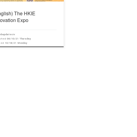
nglish) The HKIE
novation Expo
ebupdateciv
ished
06/10/21 Thursday
ated
10/18/21 Monday