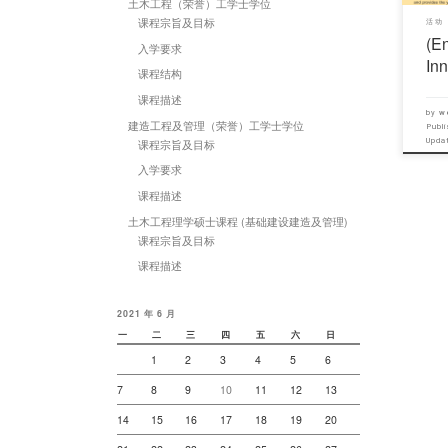
土木工程（荣誉）工学士学位
课程宗旨及目标
活动
(E
入学要求
In
课程结构
课程描述
by
w
建造工程及管理（荣誉）工学士学位
Publ
Upd
课程宗旨及目标
入学要求
课程描述
土木工程理学硕士课程 (基础建设建造及管理)
课程宗旨及目标
课程描述
2021 年 6 月
一
二
三
四
五
六
日
1
2
3
4
5
6
7
8
9
10
11
12
13
14
15
16
17
18
19
20