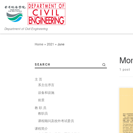
Department of Civil Engineering
Home
»
2021
»
June
Mon
SEARCH
1 post
主 页
系主任序言
设备和设施
前景
教 职 员
对不起，
教职员
课程顾问及校外考试委员
课程简介