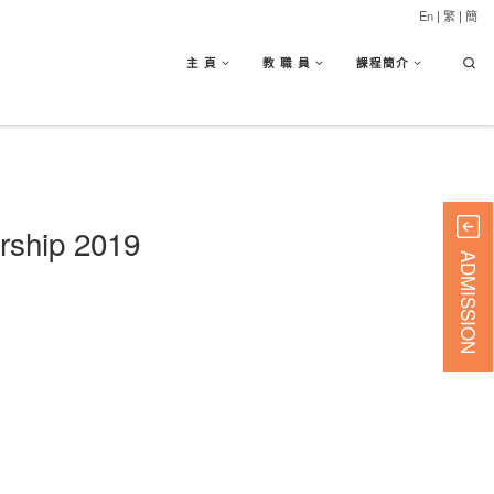
En
|
繁
|
簡
Searc
主 頁
教 職 員
課程簡介
rship 2019
ADMISSION