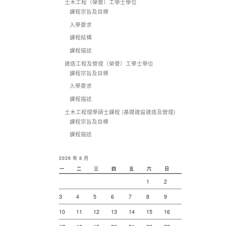
土木工程（榮譽）工學士學位
課程宗旨及目標
入學要求
課程結構
課程描述
建造工程及管理（榮譽）工學士學位
課程宗旨及目標
入學要求
課程描述
土木工程理學碩士課程 (基礎建設建造及管理)
課程宗旨及目標
課程描述
2026 年 8 月
一
二
三
四
五
六
日
1
2
3
4
5
6
7
8
9
10
11
12
13
14
15
16