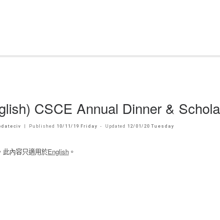
glish) CSCE Annual Dinner & Schola
dateciv
|
Published
10/11/19 Friday
-
Updated
12/01/20 Tuesday
，此內容只適用於
English
。