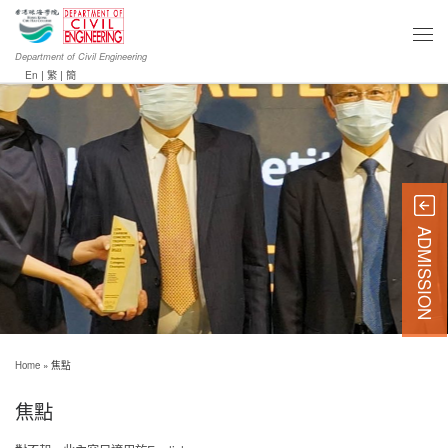
Department of Civil Engineering
En
|
繁
|
簡
ADMISSION
Home
»
焦點
焦點