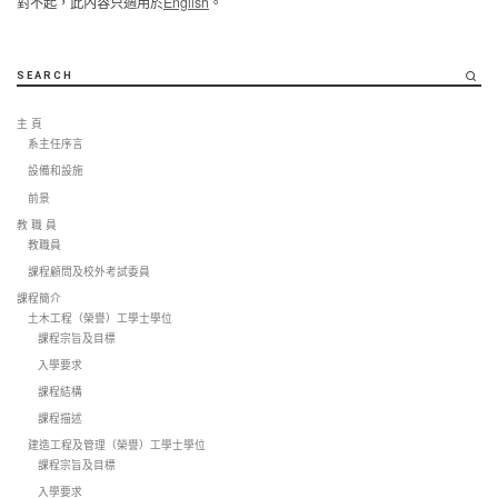
對不起，此內容只適用於
English
。
SEARCH
主 頁
系主任序言
設備和設施
前景
教 職 員
教職員
課程顧問及校外考試委員
課程簡介
土木工程（榮譽）工學士學位
課程宗旨及目標
入學要求
課程結構
課程描述
建造工程及管理（榮譽）工學士學位
課程宗旨及目標
入學要求