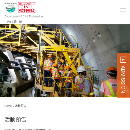
Department of Civil Engineering
En
|
繁
|
簡
ADMISSION
Home
»
活動預告
活動預告