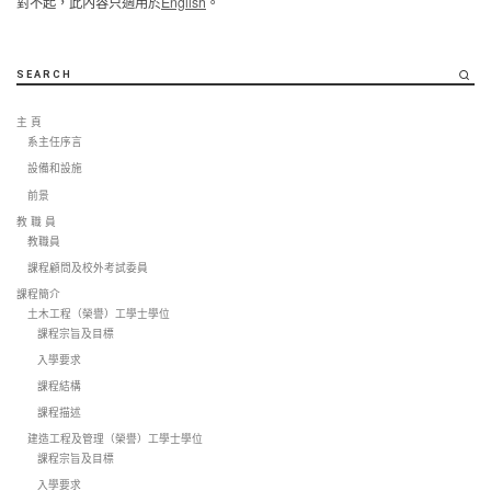
對不起，此內容只適用於
English
。
SEARCH
主 頁
系主任序言
設備和設施
前景
教 職 員
教職員
課程顧問及校外考試委員
課程簡介
土木工程（榮譽）工學士學位
課程宗旨及目標
入學要求
課程結構
課程描述
建造工程及管理（榮譽）工學士學位
課程宗旨及目標
入學要求