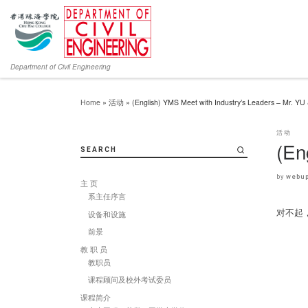
Department of Civil Engineering
Home
»
活动
»
(English) YMS Meet with Industry’s Leaders – Mr. YU
活动
(En
SEARCH
by
webup
主 页
系主任序言
对不起
设备和设施
前景
教 职 员
教职员
课程顾问及校外考试委员
课程简介