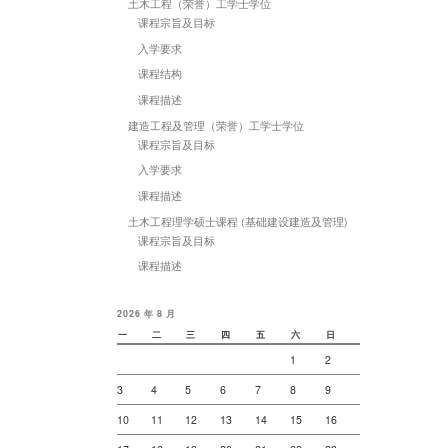
土木工程（荣誉）工学士学位
课程宗旨及目标
入学要求
课程结构
课程描述
建造工程及管理（荣誉）工学士学位
课程宗旨及目标
入学要求
课程描述
土木工程理学硕士课程 (基础建设建造及管理)
课程宗旨及目标
课程描述
2026 年 8 月
一
二
三
四
五
六
日
1
2
3
4
5
6
7
8
9
10
11
12
13
14
15
16