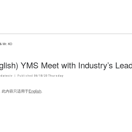
 & Mr. KO
glish) YMS Meet with Industry’s Lea
dateciv
|
Published
06/18/20 Thursday
，此内容只适用于
English
.