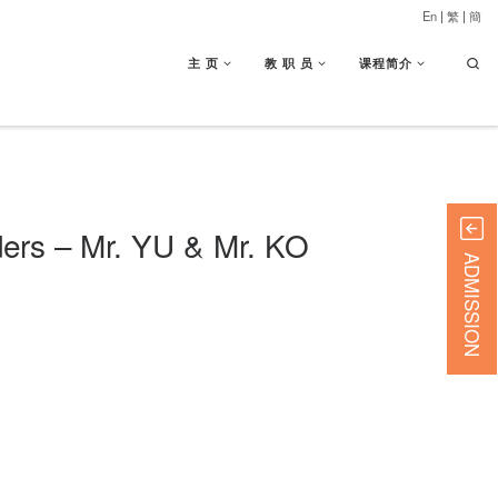
En
|
繁
|
簡
Searc
主 页
教 职 员
课程简介
ders – Mr. YU & Mr. KO
ADMISSION