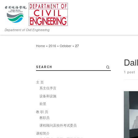
Department of Civil Engineering
Home
»
2016
»
October
»
27
Dai
SEARCH
1 post
主 页
系主任序言
设备和设施
前景
教 职 员
Profes
教职员
Depar 
课程顾问及校外考试委员
课程简介