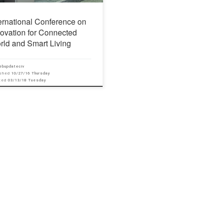
ternational Conference on
novation for Connected
rld and Smart Living
ebupdateciv
ished
10/27/16 Thursday
ated
03/13/18 Tuesday