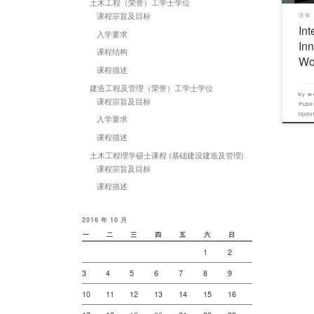
土木工程（荣誉）工学士学位
课程宗旨及目标
活动
In
入学要求
In
课程结构
Wo
课程描述
建造工程及管理（荣誉）工学士学位
by
w
课程宗旨及目标
Publ
Upd
入学要求
课程描述
土木工程理学硕士课程 (基础建设建造及管理)
课程宗旨及目标
课程描述
2016 年 10 月
一
二
三
四
五
六
日
1
2
3
4
5
6
7
8
9
10
11
12
13
14
15
16