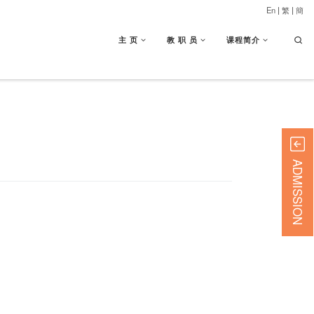
En
|
繁
|
簡
Searc
主 页
教 职 员
课程简介
ADMISSION