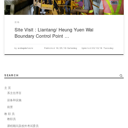
活动
Site Visit : Liantang/ Heung Yuen Wai
Boundary Control Point …
by
webupdateciv
Published
10/29/16 Saturday
Updated
03/13/18 Tuesday
SEARCH
主 页
系主任序言
设备和设施
前景
教 职 员
教职员
课程顾问及校外考试委员