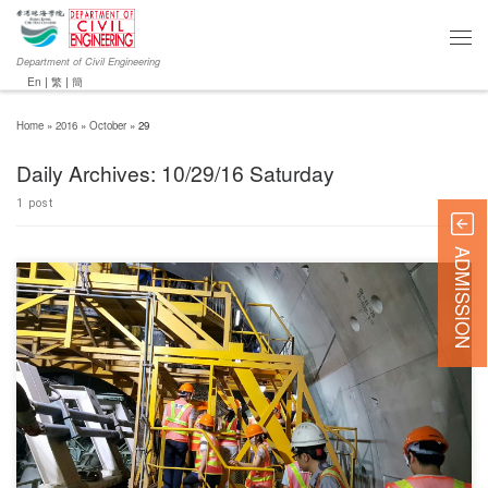
Department of Civil Engineering
En
|
繁
|
簡
Home
»
2016
»
October
»
29
Daily Archives:
10/29/16 Saturday
1 post
ADMISSION
On 29 October 2016, 15 civil engineering students […]