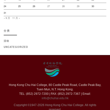
24
25
26
27
28
29
30
31
« 9 月
11 月 »
分类
活动
UNCATEGORIZED
Hong Kong Chu Hai College, 80 Castle Peak Road, Castle Peak Bay,
Tuen Mun, N.T. Hong Kong.
TEL: (852) 2972-7200 | FAX: (852) 2972-7367 | Email:
info@chuhai.edu.hk
Copyright ©1947-2026 Hong Kong Chu Hai College. All rights
reserved.