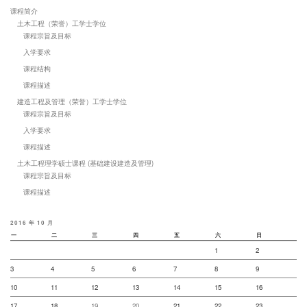
课程简介
土木工程（荣誉）工学士学位
课程宗旨及目标
入学要求
课程结构
课程描述
建造工程及管理（荣誉）工学士学位
课程宗旨及目标
入学要求
课程描述
土木工程理学硕士课程 (基础建设建造及管理)
课程宗旨及目标
课程描述
2016 年 10 月
一
二
三
四
五
六
日
1
2
3
4
5
6
7
8
9
10
11
12
13
14
15
16
17
18
19
20
21
22
23