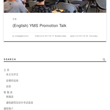
活動
(English) YMS Promotion Talk
by
webupdateciv
Published
09/13/17 Wednesday
Updated
03/13/18 Tuesday
SEARCH
主 頁
系主任序言
設備和設施
前景
教 職 員
教職員
課程顧問及校外考試委員
課程簡介