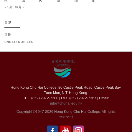
25
26
27
28
29
30
« 8 月
10 月 »
分類
活動
UNCATEGORIZED
Hong Kong Chu Hai College, 80 Castle Peak Road, Castle Peak Bay,
Tuen Mun, N.T. Hong Kong.
TEL: (852) 2972-7200 | FAX: (852) 2972-7367 | Email:
info@chuhai.edu.hk
Copyright ©1947-2026 Hong Kong Chu Hai College. All rights
reserved.