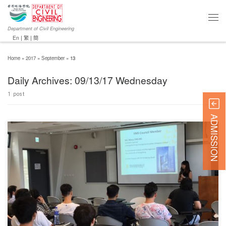
Department of Civil Engineering
En
|
繁
|
簡
Home
»
2017
»
September
»
13
Daily Archives:
09/13/17 Wednesday
1 post
ADMISSION
對不起，此內容只適用於English。