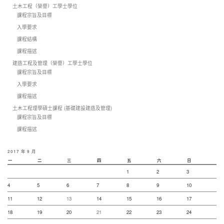
土木工程（榮譽）工學士學位
課程宗旨及目標
入學要求
課程結構
課程描述
建造工程及管理（榮譽）工學士學位
課程宗旨及目標
入學要求
課程描述
土木工程理學碩士課程 (基礎建設建造及管理)
課程宗旨及目標
課程描述
2017 年 9 月
一
二
三
四
五
六
日
1
2
3
4
5
6
7
8
9
10
11
12
13
14
15
16
17
18
19
20
21
22
23
24