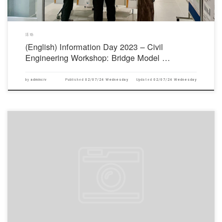
活动
(English) Information Day 2023 – Civil
Engineering Workshop: Bridge Model …
by
adminciv
Published
02/07/24 Wednesday
Updated
02/07/24 Wednesday
对不起，此内容只适用于English.