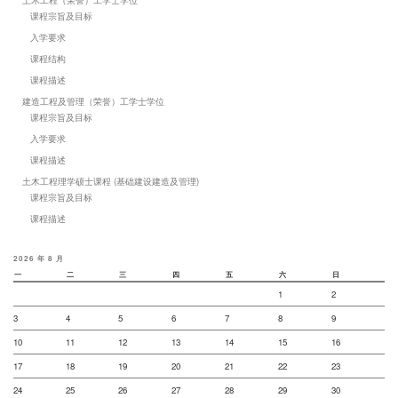
课程宗旨及目标
入学要求
课程结构
课程描述
建造工程及管理（荣誉）工学士学位
课程宗旨及目标
入学要求
课程描述
土木工程理学硕士课程 (基础建设建造及管理)
课程宗旨及目标
课程描述
2026 年 8 月
一
二
三
四
五
六
日
1
2
3
4
5
6
7
8
9
10
11
12
13
14
15
16
17
18
19
20
21
22
23
24
25
26
27
28
29
30