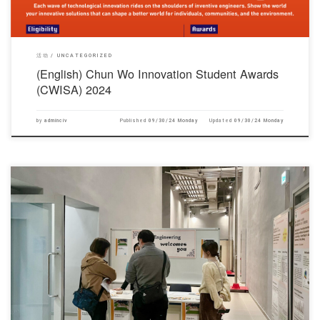
活动
UNCATEGORIZED
(English) Chun Wo Innovation Student Awards
(CWISA) 2024
by
adminciv
Published
09/30/24 Monday
Updated
09/30/24 Monday
对不起，此内容只适用于English.