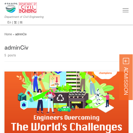
Department of Civil Engineering
En
|
繁
|
簡
Home
»
adminCiv
adminCiv
5 posts
ADMISSION
对不起，此内容只适用于English.