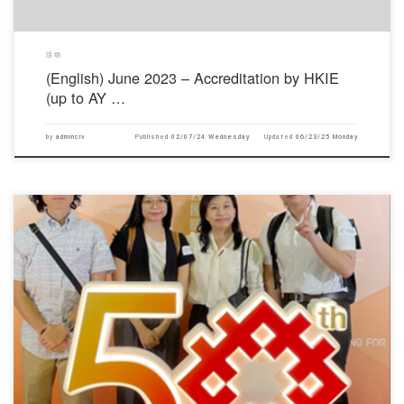
活动
(English) June 2023 – Accreditation by HKIE
(up to AY …
by
adminciv
Published
02/07/24 Wednesday
Updated
06/23/25 Monday
对不起，此内容只适用于English.