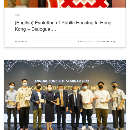
活动
(English) Evolution of Public Housing in Hong
Kong − Dialogue …
by
adminciv
Published
02/07/24 Wednesday
对不起，此内容只适用于English.