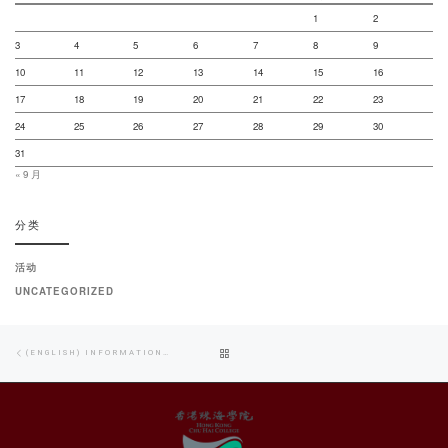
1
2
3
4
5
6
7
8
9
10
11
12
13
14
15
16
17
18
19
20
21
22
23
24
25
26
27
28
29
30
31
« 9 月
分类
活动
UNCATEGORIZED
Post
Previous
BACK
(ENGLISH) INFORMATION DAY 2023 – CIVIL ENGINEERING WORKSHOP: BRIDGE MODEL COMPETITION AND LABORATORY TOUR
navigation
post
TO
POST