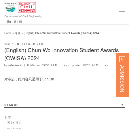
Department of Civil Engineering
En
|
繁
|
簡
Home
»
活动
»
(English) Chun Wo Innovation Student Awards (CWISA) 2024
活动
UNCATEGORIZED
(English) Chun Wo Innovation Student Awards
(CWISA) 2024
by
adminciv
|
Published
09/30/24 Monday
-
Updated
09/30/24 Monday
ADMISSION
对不起，此内容只适用于
English
.
SEARCH
主 页
系主任序言