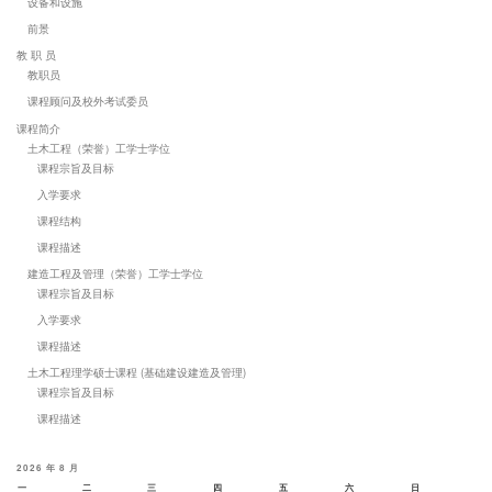
设备和设施
前景
教 职 员
教职员
课程顾问及校外考试委员
课程简介
土木工程（荣誉）工学士学位
课程宗旨及目标
入学要求
课程结构
课程描述
建造工程及管理（荣誉）工学士学位
课程宗旨及目标
入学要求
课程描述
土木工程理学硕士课程 (基础建设建造及管理)
课程宗旨及目标
课程描述
2026 年 8 月
一
二
三
四
五
六
日