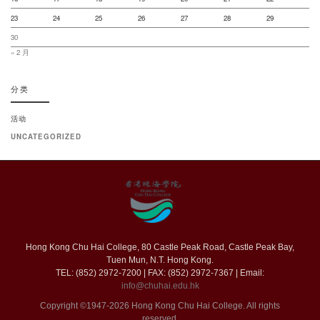
23
24
25
26
27
28
29
30
« 2 月
分类
活动
UNCATEGORIZED
Hong Kong Chu Hai College, 80 Castle Peak Road, Castle Peak Bay,
Tuen Mun, N.T. Hong Kong.
TEL: (852) 2972-7200 | FAX: (852) 2972-7367 | Email:
info@chuhai.edu.hk
Copyright ©1947-2026 Hong Kong Chu Hai College. All rights
reserved.