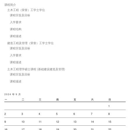
课程简介
土木工程（荣誉）工学士学位
课程宗旨及目标
入学要求
课程结构
课程描述
建造工程及管理（荣誉）工学士学位
课程宗旨及目标
入学要求
课程描述
土木工程理学硕士课程 (基础建设建造及管理)
课程宗旨及目标
课程描述
2024 年 9 月
一
二
三
四
五
六
日
1
2
3
4
5
6
7
8
9
10
11
12
13
14
15
16
17
18
19
20
21
22