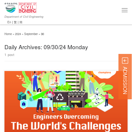
Department of Civil Engineering
En
|
繁
|
簡
Home
»
2024
»
September
»
30
Daily Archives:
09/30/24 Monday
1 post
ADMISSION
对不起，此内容只适用于English.